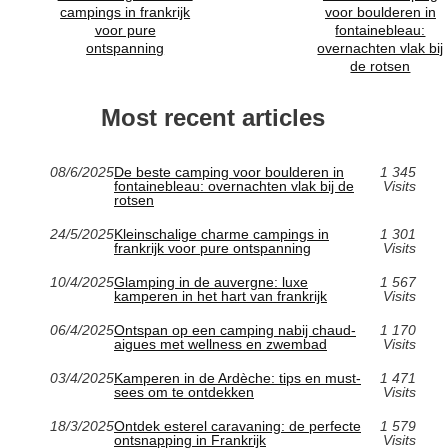
campings in frankrijk
voor boulderen in
voor pure
fontainebleau:
ontspanning
overnachten vlak bij
de rotsen
Most recent articles
08/6/2025
De beste camping voor boulderen in
1 345
fontainebleau: overnachten vlak bij de
Visits
rotsen
24/5/2025
Kleinschalige charme campings in
1 301
frankrijk voor pure ontspanning
Visits
10/4/2025
Glamping in de auvergne: luxe
1 567
kamperen in het hart van frankrijk
Visits
06/4/2025
Ontspan op een camping nabij chaud-
1 170
aigues met wellness en zwembad
Visits
03/4/2025
Kamperen in de Ardèche: tips en must-
1 471
sees om te ontdekken
Visits
18/3/2025
Ontdek esterel caravaning: de perfecte
1 579
ontsnapping in Frankrijk
Visits