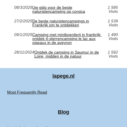
08/3/2025
Uw gids voor de beste
1 585
naturistencamping op corsica
Visits
27/2/2025
De beste naturistencampings in
1 539
Frankrijk om te ontdekken
Visits
09/1/2025
Camping met miniboerderij in frankrijk:
1 490
ontdek 4-sterrencamping le lac aux
Visits
oiseaux in de aveyron
28/11/2024
Ontdek de camping in Saumur in de
1 592
Loire, midden in de natuur
Visits
lapege.nl
Most Frequently Read
Blog