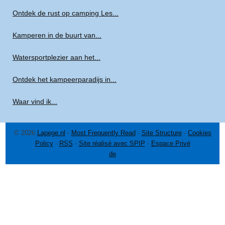
Ontdek de rust op camping Les...
Kamperen in de buurt van...
Watersportplezier aan het...
Ontdek het kampeerparadijs in...
Waar vind ik...
© 2026
Lapege.nl
-
Most Frequently Read
-
Site Structure
-
Cookies
Policy
-
RSS
-
Site réalisé avec SPIP
-
Espace Privé
de