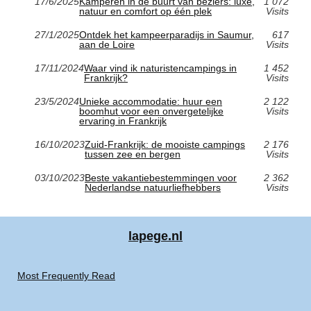
17/6/2025
Kamperen in de buurt van béziers: luxe,
1 072
natuur en comfort op één plek
Visits
27/1/2025
Ontdek het kampeerparadijs in Saumur,
617
aan de Loire
Visits
17/11/2024
Waar vind ik naturistencampings in
1 452
Frankrijk?
Visits
23/5/2024
Unieke accommodatie: huur een
2 122
boomhut voor een onvergetelijke
Visits
ervaring in Frankrijk
16/10/2023
Zuid-Frankrijk: de mooiste campings
2 176
tussen zee en bergen
Visits
03/10/2023
Beste vakantiebestemmingen voor
2 362
Nederlandse natuurliefhebbers
Visits
lapege.nl
Most Frequently Read