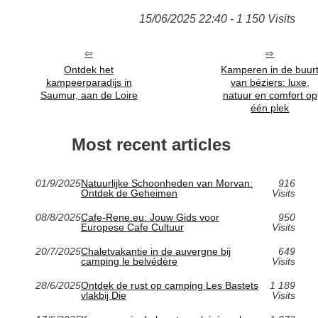
15/06/2025 22:40 - 1 150 Visits
Ontdek het
Kamperen in de buur
kampeerparadijs in
van béziers: luxe,
Saumur, aan de Loire
natuur en comfort op
één plek
Most recent articles
01/9/2025
Natuurlijke Schoonheden van Morvan:
916
Ontdek de Geheimen
Visits
08/8/2025
Cafe-Rene.eu: Jouw Gids voor
950
Europese Cafe Cultuur
Visits
20/7/2025
Chaletvakantie in de auvergne bij
649
camping le belvédère
Visits
28/6/2025
Ontdek de rust op camping Les Bastets
1 189
vlakbij Die
Visits