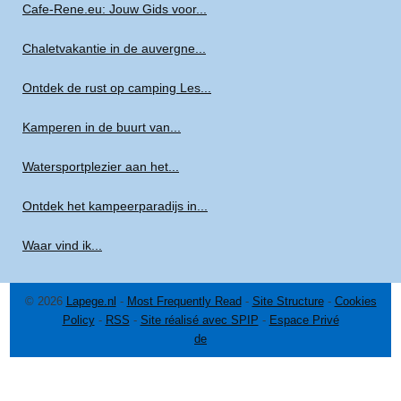
Cafe-Rene.eu: Jouw Gids voor...
Chaletvakantie in de auvergne...
Ontdek de rust op camping Les...
Kamperen in de buurt van...
Watersportplezier aan het...
Ontdek het kampeerparadijs in...
Waar vind ik...
© 2026
Lapege.nl
-
Most Frequently Read
-
Site Structure
-
Cookies
Policy
-
RSS
-
Site réalisé avec SPIP
-
Espace Privé
de