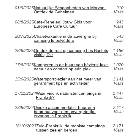
01/9/2025
Natuurlijke Schoonheden van Morvan:
910
Ontdek de Geheimen
Visits
08/8/2025
Cafe-Rene.eu: Jouw Gids voor
943
Europese Cafe Cultuur
Visits
20/7/2025
Chaletvakantie in de auvergne bij
643
camping le belvédère
Visits
28/6/2025
Ontdek de rust op camping Les Bastets
1 186
vlakbij Die
Visits
17/6/2025
Kamperen in de buurt van béziers: luxe,
1 070
natuur en comfort op één plek
Visits
15/6/2025
Watersportplezier aan het meer van
1 141
gérardmer: tips en activiteiten
Visits
17/11/2024
Waar vind ik naturistencampings in
1 447
Frankrijk?
Visits
23/5/2024
Unieke accommodatie: huur een
2 117
boomhut voor een onvergetelijke
Visits
ervaring in Frankrijk
16/10/2023
Zuid-Frankrijk: de mooiste campings
2 171
tussen zee en bergen
Visits